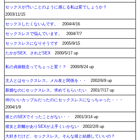
セックスが汚いことのように感じる私は変でしょうか？
2003/11/15
セックスしたくないんです。
2004/4/16
セックスレスで悩んでいます。
2004/7/7
セックスレスになりそうです
2005/9/15
たかがSEX、されどSEX
2000/5/17 up
私の貞操観念ってちょっと変！？
2000/8/24 up
主人とはセックスレス。メル友と関係を・・
2002/6/9 up
新婚なのにセックスレス。求めてもらいたい
2001/7/17 up
仲のいいカップルだったのにセックスレスになっちゃった・・
・
2004/1/9
彼とのSEXでイったことがない・・
2001/3/14 up
彼女と距離がありSEXが上手くいかない
2002/2/8 up
大好きだけど、セックスレス。そんな彼と結婚していいの？