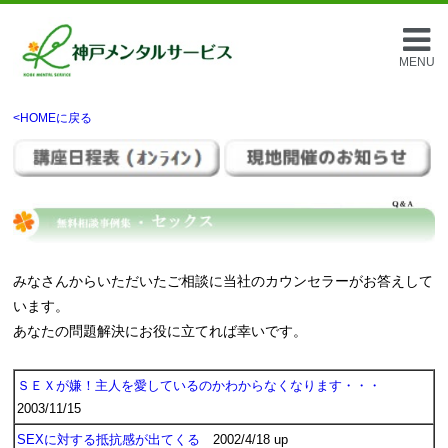
MENU
<HOMEに戻る
みなさんからいただいたご相談に当社のカウンセラーがお答えして
います。
あなたの問題解決にお役に立てれば幸いです。
ＳＥＸが嫌！主人を愛しているのかわからなくなります・・・
2003/11/15
SEXに対する抵抗感が出てくる
2002/4/18 up