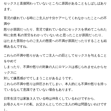
セックスと直接関わっていないところに原因があることもしばしばあり
ます。
育児の疲れている時にご主人が十分ケアーしてくれなかったことへの不
満や
怒りが原因だったり、育児で疲れているのにセックスを求めてこられた
時に全然 私の苦労をわかっていないわと思ったことが原因だったり、
はたまた普段からのご主人の態度への不満が原因だったりすることも結
構あるんですね。
これらの不満や怒りがあってご主人への罰としてセックスを与えること
をやめて
しまったり、不満や怒りの対象の人にロマンスは感じられませんからセ
ックスに
対して嫌悪感がでてしまうことがあるようです。
これらの不満や怒りは抑圧されてしまい、本人的にも不満や怒りを持っ
ているなんて意識できていない場合もあります。
日常生活では家族３人でいる時は仲良くしているわけですから、
お母さんモードの私、お父さんとしてのご主人の時は問題ないわけです
し、