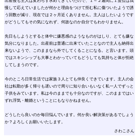
出産後も主人は変わらず求めてきていたので、１～２週間に１度位は我
慢して応えていましたが何かと理由をつけて拒む私に傷ついたようで誘
う回数が減り、現在では２ヶ月近くありません。主人はしたいようです
がどうしてもその気になれず、何故なのか自分でもわかりません。
先日もしようとすると体中に嫌悪感のようなものがはしり、とても嫌な
気分になりました。出産前は普通に出来ていたことなので主人も納得出
来ないようで、このままなら外でしてくることになる。と言います。頭
ではスキンシップも大事とわかっていてもどうしても気持ちと体が拒絶
してしまうのです。
今のところ日常生活では家族３人とても仲良くできています。主人の会
社は転勤が多く帰りも遅いので周りに知り合いもいなく私一人でずっと
子供をみています。私は今のままでも十分なのですが、このままではい
ずれ浮気・離婚ということにもなりかねません。
どうしたら良いのか毎日悩んでいます。何か良い解決策があるでしょう
か？よろしくお願いいたします。
さわこさん