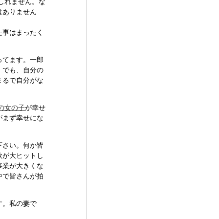
しれません。な
はありません
た事はまったく
ってます。一郎
。でも、自分の
まるで自分がな
の女の子
が幸せ
がまず幸せにな
下さい。何か皆
歌が大ヒットし
事業が大きくな
中で皆さんが拍
す。私の妻で