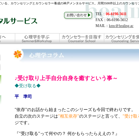
いる、カウンセリングとカウンセラー養成の神戸メンタルサービス。月間3500件以上のカウンセリ
TEL：
06-6190-5611
FAX：06-6190-5612
MAIL：
kms＠healing.ac
♪受け取り上手自分自身を癒すという事～
◆受け取る◆
平 準司
”依存”のお話から始まったこのシリーズも今回で終わりです。
自立の次のステージは
”相互依存”
のステージと言って、
”受け取
ジです。
『”受け取る”って何やの？ 何かもらったらええの？』