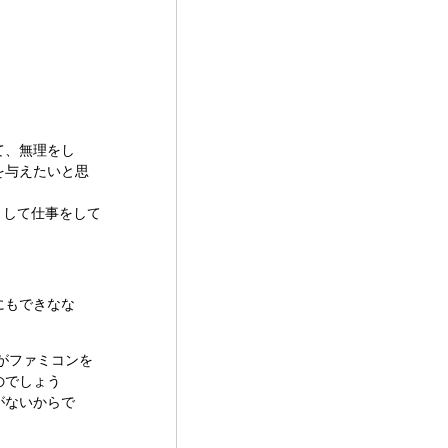
て、無理をし
を与えたいと思
として仕事をして
にもできなな
がファミコンを
のでしょう
がないからで