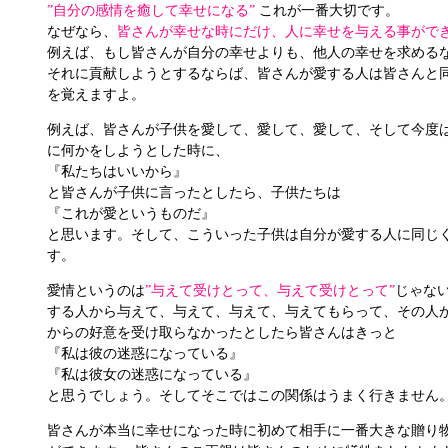
”自分の感情を癒して幸せになる”
これが一番大切です。
なぜなら、
皆さんが幸せな時にだけ、人に幸せを与える事がで
例えば、もし皆さんが自分の幸せよりも、他人の幸せを求める
それに貢献しようとするならば、皆さんが愛する人は皆さんと
を覚えますよ。
例えば、皆さんが子供を愛して、愛して、愛して、そして今度
に何かをしようとした時に、
『私たちはいいから』
と皆さんが子供に言ったとしたら、子供たちは
『これが愛というものだ』
と思います。そして、こういった子供は自分が愛する人に同じ
す。
愛情というのは
”与えて受けとって、与えて受けとって”
じゃな
する人から与えて、与えて、与えて、与えてもらって、その人
からの好意を受け取らなかったとしたら皆さんはきっと
『私は彼の迷惑になっている』
『私は彼女の迷惑になっている』
と思うでしょう。そしてそこではこの関係はうまく行きません
皆さんが本当に幸せになった時に初めて相手に一番大きな贈り