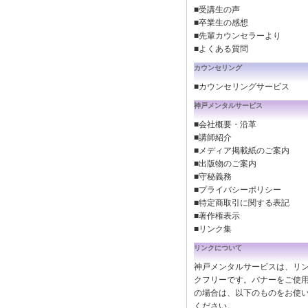
■受講生の声
■卒業生の感想
■先輩カウンセラーより
■よくある質問
カウンセリング
■カウンセリングサービス
神戸メンタルサービス
■会社概要・沿革
■講師紹介
■メディア掲載紙のご案内
■出版物のご案内
■守秘義務
■プライバシーポリシー
■特定商取引に関する表記
■著作権表示
■リンク集
リンクについて
神戸メンタルサービスは、リ
クフリーです。バナーをご使
の場合は、以下のものをお使
ください。