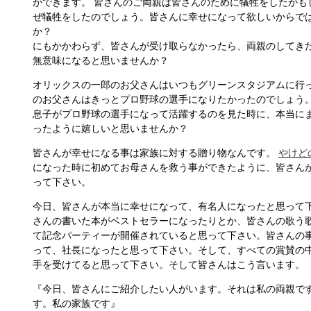
ができます。 皆さんのご両親は皆さんのために犠牲をしたかも
ぜ犠牲をしたのでしょう。皆さんに幸せになって欲しいからで
か？
にもかかわらず、皆さんが受け取らなかったら、両親のしてき
無意味になると思いませんか？
オリックスの一郎のお父さんはいつもグリーンスタジアムに行
のお父さんはきっとプロ野球の選手になりたかったのでしょう
息子がプロ野球の選手になって活躍するのを見た時に、本当に
ったように嬉しいと思いませんか？
皆さんが幸せになる事は家族に対する贈り物なんです。
やけど
になった時に初めてお母さんを救う事ができたように、皆さん
って下さい。
今日、皆さんが本当に幸せになって、有名人になったと思って
さんの書いた本がベストセラーになったりとか、皆さんの歌う
て記念パーティーが開催されていると思って下さい。皆さんの
って、社長になったと思って下さい。そして、すべての賞賛の
手を受けてると思って下さい。そして皆さんはこう言います。
『今日、皆さんにご紹介したい人がいます。それは私の両親で
す。私の家族です』