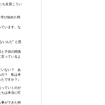
たち全員こうい
を学び始めた時
っています。な
いんだ” と思
親と子供の関係
に言っているよ
ていない？ あ
るの？ 私は本
ったですか？』
去っていくのが
たちは本当に忙
る事ができた時