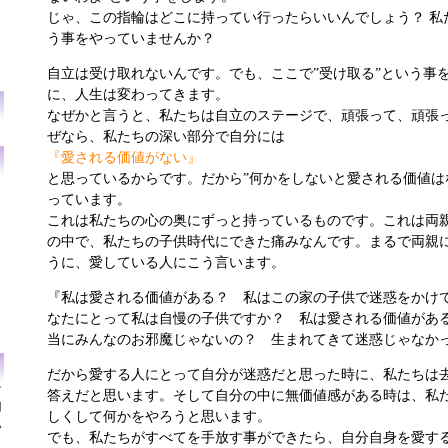
じゃ、この指輪はどこに持ってい行ったらいいんでしょう？ 私
う事をやっていませんか？
自立は受け取れないんです。でも、ここで”受け取る”という事
に、人生は変わってきます。
なぜかと言うと、私たちは自立のステージで、頑張って、頑張
ぜなら、私たちの深い部分で自分には
『愛される価値がない』
と思っているからです。だから”何かをしないと愛される価値はな
っています。
これは私たちの心の奥にずっと持っているものです。これは両
の中で、私たちの子供時代にできた痛みなんです。まるで両親
うに、愛している人にこう言います。
『私は愛される価値がある？ 私はこの家の子供で迷惑をかけ
なたにとって私は自慢の子供ですか？ 私は愛される価値があ
当にみんなのお邪魔じゃないの？ 生まれてきて迷惑じゃなか
だから愛する人にとって自分が迷惑だと思った時に、私たちは
ン
答えだと思います。そして自分の中に無価値感がある時は、私
用
しくして何かをやろうと思います。
い
でも、私たちがすべてを手放す事ができたら、自分自身を愛す