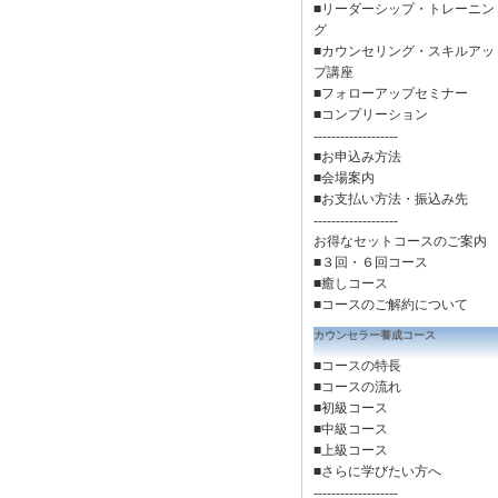
■リーダーシップ・トレーニン
グ
■カウンセリング・スキルアッ
プ講座
■フォローアップセミナー
■コンプリーション
-------------------
■お申込み方法
■会場案内
■お支払い方法・振込み先
-------------------
お得なセットコースのご案内
■３回・６回コース
■癒しコース
■
コースのご解約について
カウンセラー養成コース
■コースの特長
■コースの流れ
■初級コース
■中級コース
■上級コース
■さらに学びたい方へ
-------------------