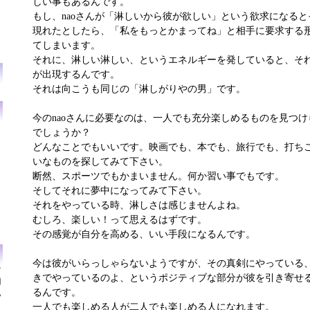
しい事もあるんです。
もし、naoさんが「淋しいから彼が欲しい」という欲求になる
現れたとしたら、「私をもっとかまってね」と相手に要求する
てしまいます。
それに、淋しい淋しい、というエネルギーを発していると、そ
が出現するんです。
それは向こうも同じの「淋しがりやの男」です。
今のnaoさんに必要なのは、一人でも充分楽しめるものを見つ
でしょうか？
どんなことでもいいです。映画でも、本でも、旅行でも、打ち
いなものを探してみて下さい。
断然、スポーツでもかまいません。何か習い事でもです。
そしてそれに夢中になってみて下さい。
それをやっている時、淋しさは感じませんよね。
むしろ、楽しい！って思えるはずです。
その感覚が自分を高める、いい手段になるんです。
今は彼がいらっしゃらないようですが、その真剣にやっている
ン
きでやっているのよ、というポジティブな部分が彼を引き寄せ
用
るんです。
い
一人でも楽しめる人が二人でも楽しめる人になれます。