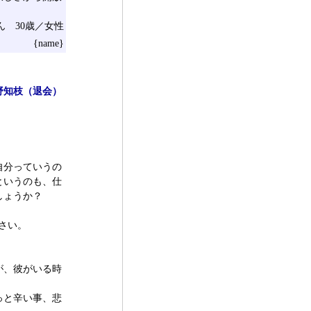
さん 30歳／女性
{name}
野知枝（退会）
自分っていうの
というのも、仕
しょうか？
さい。
が、彼がいる時
っと辛い事、悲