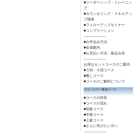
■リーダーシップ・トレーニン
グ
■カウンセリング・スキルアッ
プ講座
■フォローアップセミナー
■コンプリーション
-------------------
■お申込み方法
■会場案内
■お支払い方法・振込み先
-------------------
お得なセットコースのご案内
■３回・６回コース
■癒しコース
■
コースのご解約について
カウンセラー養成コース
■コースの特長
■コースの流れ
■初級コース
■中級コース
■上級コース
■さらに学びたい方へ
-------------------