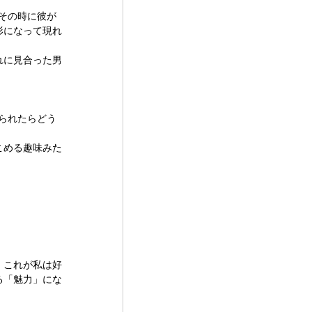
とその時に彼が
形になって現れ
れに見合った男
けられたらどう
こめる趣味みた
、これが私は好
る「魅力」にな