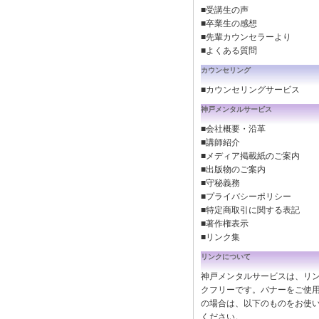
■受講生の声
■卒業生の感想
■先輩カウンセラーより
■よくある質問
カウンセリング
■カウンセリングサービス
神戸メンタルサービス
■会社概要・沿革
■講師紹介
■メディア掲載紙のご案内
■出版物のご案内
■守秘義務
■プライバシーポリシー
■特定商取引に関する表記
■著作権表示
■リンク集
リンクについて
神戸メンタルサービスは、リ
クフリーです。バナーをご使
の場合は、以下のものをお使
ください。