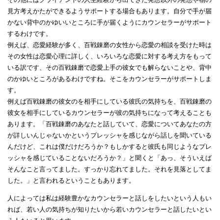
見方考えかたができるようサポートする場合もあります。自分で手が届
かない背中のかゆいいところに手が届くようにカウンセラーがサポート
するわけです。
例えば、恋愛経験が多く、百戦錬磨の女性から恋愛の相談を受けた時は
その女性は恋愛心理に詳しく、いろいろな恋愛に対する考え方をもって
いる訳です、その百戦錬磨で恋愛上手の彼女でも解らないことや、背中
のかゆいところがあるわけですね。そこをカウンセラーがサポートしま
す。
例えば百戦錬磨の彼女のを相手にしている彼氏の気持ちを、百戦錬磨の
彼女を相手にしているカウンセラーが彼の気持ちになって考えることも
あります。「百戦錬磨のあなたと話していて、恋愛についてあなたの方
が詳しいんじゃないかというプレッシャを感じながら話しを聞いている
んだけど、これは僕だけだろうか？もしかすると彼氏も同じようなプレ
ッシャを感じていることないだろうか？」と聞くと「あっ、そういえば
そんなこと言ってました。すっかり忘れてました。それを見落としてま
した。」と言われるということもあります。
人によっては私は経験豊かなカウンセラーと話しをしたいという人もい
れば、若い人の気持ちが知りたいから若いカウンセラーと話したいとい