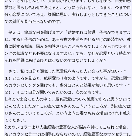
いくことがほとんどで、大変頭が下がります。しかしながら、自分の恋
愛観と照らし合わせて考えると、どうにも合わない、つまり、今まで自
分が恋愛について考え、疑問に思い、実行しようとしてきたことについ
ての質問が見当たらないのです。
例えば、簡単な例を挙げますと「結婚すれば普通、子供ができますよ
ね。すると子供のために、ある程度の生活をさせるだけの経済力や、教
育に関する知識、悩みを相談されることもあるでしょうからカウンセリ
ングの知識なども必要になりますよね」でも、なぜか恋愛という時点で
それを問題にあげるひとは少ないのではないでしょうか？
さて、私は自分と類似した恋愛観をもった人と会った事が無い（＊
１）ところを見ると、結構変わり者のようです。ですから、恋愛に関す
るカウンセリングを受けても、多分ほとんど効果が無いと思います（＊
２）。そこで自分が聞いてみたいのは、次の２点です。
1.今まで出会った人の中で、最も恋愛について誠実であると思うひとは
どんな人でしたか？この点ではＡさんのこういうところが、別の点では
Ｂさんのこういうところが、というように幾つもある場合はそれも教え
てください。
2.カウンセラーより人生経験の豊富な人が悩みを持ってこられて場合、
若いカウンセラーでは相手にならないので、経験豊富なカウンセラーに