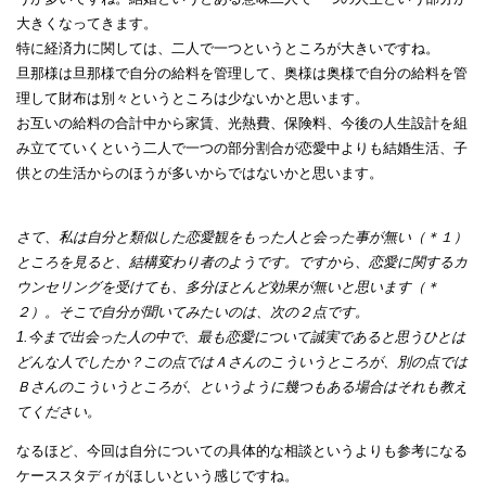
大きくなってきます。
特に経済力に関しては、二人で一つというところが大きいですね。
旦那様は旦那様で自分の給料を管理して、奥様は奥様で自分の給料を管
理して財布は別々というところは少ないかと思います。
お互いの給料の合計中から家賃、光熱費、保険料、今後の人生設計を組
み立てていくという二人で一つの部分割合が恋愛中よりも結婚生活、子
供との生活からのほうが多いからではないかと思います。
さて、私は自分と類似した恋愛観をもった人と会った事が無い（＊１）
ところを見ると、結構変わり者のようです。ですから、恋愛に関するカ
ウンセリングを受けても、多分ほとんど効果が無いと思います（＊
２）。そこで自分が聞いてみたいのは、次の２点です。
1.今まで出会った人の中で、最も恋愛について誠実であると思うひとは
どんな人でしたか？この点ではＡさんのこういうところが、別の点では
Ｂさんのこういうところが、というように幾つもある場合はそれも教え
てください。
なるほど、今回は自分についての具体的な相談というよりも参考になる
ケーススタディがほしいという感じですね。