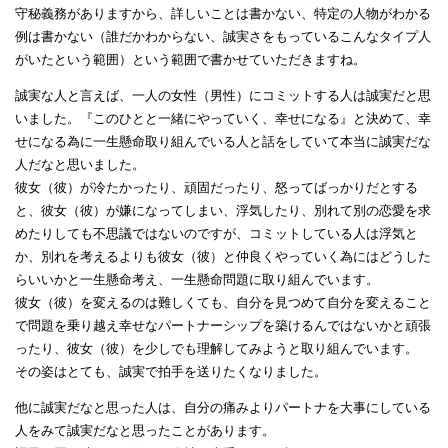
守秘義務がありますから、詳しいことは書かない、特定の人物がわかる
例は書かない（誰だかわからない、誠実さをもっているこんなタイプ人
がいたという範囲）という範囲で書かせていただきますね。
誠実な人と言えば、一人の女性（男性）にコミットする人は誠実だと思
いました。『このひとと一緒にやっていく、幸せになる』と決めて、幸
せになる為に一生懸命取り組んでいる人と話をしていて本当に誠実だな
人だなと思いました。
彼女（彼）が冷たかったり、頑固だったり、怒ってばっかりだとする
と、彼女（彼）が嫌になってしまい、浮気したり、別れて別の恋愛を求
めたりしても不思議ではないのですが、コミットしている人は浮気と
か、別れを考えるよりも彼女（彼）と仲良くやっていく為にはどうした
らいいかと一生懸命考え、一生懸命問題に取り組んでいます。
彼女（彼）を変えるのは難しくても、自分を見つめて自分を変えること
で問題を乗り越え幸せなパートナーシップを築けるんではないかと頑張
ったり、彼女（彼）を少しでも理解してみようと取り組んでいます。
その姿はとても、誠実で拍手を送りたくなりました。
他に誠実だなと思った人は、自分の痛みよりパートナを大事にしている
人をみて誠実だなと思ったことがあります。