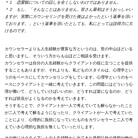
＊１ 恋愛観についての話しを全くしないわけではありません。
＊２ もし、「そんなことはありません。皆さん最初はそうおっしゃい
ますが、実際にカウンセリングを受けた後はよかったという返事を頂い
ております。」という返事を頂いたとしても、私にとっては説得力に欠
けるのです。
カウンセラーよりも人生経験が豊富な方というのは、世の中山ほどいる
と思いますし、そういう方からも山ほどご相談を受けます。
カウンセラーは自分の人生経験からクライアントの役に立つことを提供
することもありますが、それよりも、私どものスタイルは、心理学とい
うのをベースにしてカウンセリングをしています。心理学というのをベ
ースにクライアントと一緒に考えていきます。この問題にはどういう心
理が働いて、どうしていけばいいのか、どうすれば楽になるのか、どう
すれば状況がよくなるのかを考えていきます。
そうすることで、クライアントが一人で考えていても解らなかったこと
が二人で考えて解るようになったり、クライアントが一人で考えていた
ことにより、心理的に負担になっていたものをカウンセラーと二人で考
えていき心理的な負担を無くしていったりします。
その他にはクライアントの人生経験から出てきた発想以外の発想や物の