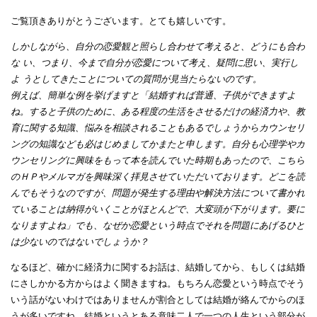
ご覧頂きありがとうございます。とても嬉しいです。
しかしながら、自分の恋愛観と照らし合わせて考えると、どうにも合わ
な い、つまり、今まで自分が恋愛について考え、疑問に思い、実行し
よ うとしてきたことについての質問が見当たらないのです。
例えば、簡単な例を挙げますと「結婚すれば普通、子供ができますよ
ね。すると子供のために、ある程度の生活をさせるだけの経済力や、教
育に関する知識、悩みを相談されることもあるでしょうからカウンセリ
ングの知識なども必はじめましてかまたと申します。自分も心理学やカ
ウンセリングに興味をもって本を読んでいた時期もあったので、こちら
のＨＰやメルマガを興味深く拝見させていただいております。どこを読
んでもそうなのですが、問題が発生する理由や解決方法について書かれ
ていることは納得がいくことがほとんどで、大変頭が下がります。要に
なりますよね」でも、なぜか恋愛という時点でそれを問題にあげるひと
は少ないのではないでしょうか？
なるほど、確かに経済力に関するお話は、結婚してから、もしくは結婚
にさしかかる方からはよく聞きますね。もちろん恋愛という時点でそう
いう話がないわけではありませんが割合としては結婚が絡んでからのほ
うが多いですね。結婚というとある意味二人で一つの人生という部分が