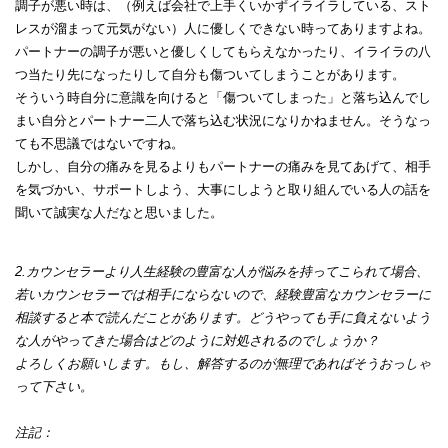
調子が悪い時は、（例えば会社で上手くいかずイライラしている、スト
レスが溜まって元気がない）人に優しくできない時ってありますよね。
パートナーの調子が悪いと優しくしてもらえなかったり、イライラの八
つ当たり先になったりして自分も傷ついてしまうことがあります。
そういう時自分に意識を向けると「傷ついてしまった」と落ち込んでし
まい自分とパートナー二人で落ち込む状況になりかねません。そうなっ
ても不思議ではないですね。
しかし、自分の痛みを見るよりもパートナーの痛みを見てあげて、相手
を気づかい、サポートしよう、大事にしようと取り組んでいる人の話を
聞いて誠実な人だなと思いました。
2.カウンセラーより人生経験の豊富な人が悩みを持ってこられて場合、
若いカウンセラーでは相手にならないので、経験豊富なカウンセラーに
相談すると本で読んだことがあります。どうやっても手に負えないよう
な人がやってきた場合はどのように対処されるのでしょうか？
よろしくお願いします。もし、解答するのが無理であればそうおっしゃ
って下さい。
注記：