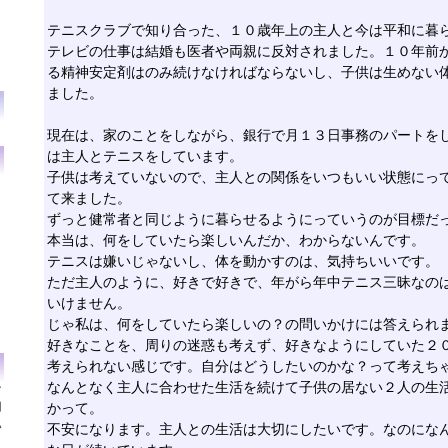
テニスクラブで知り合った、１０歳年上の主人と今は平和に暮
テレビの仕事は結婚も医者や両親に反対されました。１０年前
る精神安定剤はのみ続けなければならないし、子供は生めない
ました。
現在は、家のことをしながら、銀行で月１３日事務のパートを
は主人とテニスをしています。
子供は考えていないので、主人との関係をいつもいい状態にっ
て来ました。
ずっと健常者と同じように暮らせるようにっていうのが目標だ
本当は、何をしていたら楽しいんだか、わからないんです。
テニスは嫌いじゃないし、体を動かすのは、気持ちいいです。
ただ主人のように、好きで好きで、年がら年中テニス三昧なの
いけません。
じゃ私は、何をしていたら楽しいの？の問いかけには答えられ
好きなことを、周りの迷惑も考えず、好きなようにしていた２
考えられない感じです。自分はどうしたいのかな？って考えち
なんとなく主人に合わせた生活を続けて子供の居ない２人の生
ン
用
かって。
い
不安になります。主人との生活は大切にしたいです。なのにな