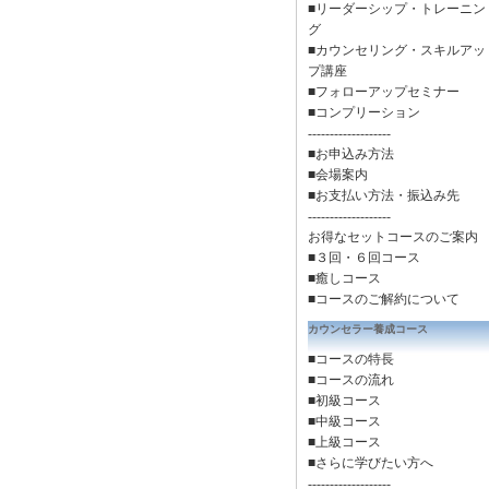
■リーダーシップ・トレーニン
グ
■カウンセリング・スキルアッ
プ講座
■フォローアップセミナー
■コンプリーション
-------------------
■お申込み方法
■会場案内
■お支払い方法・振込み先
-------------------
お得なセットコースのご案内
■３回・６回コース
■癒しコース
■
コースのご解約について
カウンセラー養成コース
■コースの特長
■コースの流れ
■初級コース
■中級コース
■上級コース
■さらに学びたい方へ
-------------------