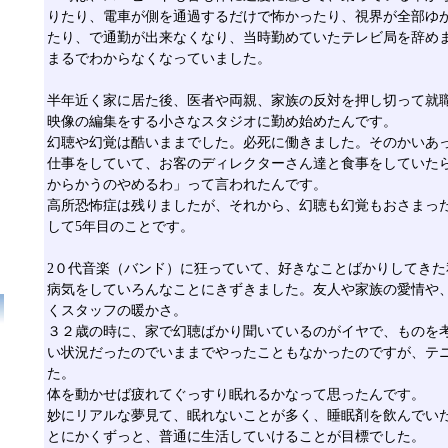
りたり、電車が側を通過するだけで怖かったり、視界が全部ゆ
たり、で通勤が出来なくなり、当時勤めていたテレビ局を辞め
まるでわからなくなっていました。
半年近く家に居た後、医者や両親、家族の反対を押し切って就
映像の編集をする小さなスタジオに勤め始めたんです。
幻聴や幻覚は酷いままでした。必死に働きました。そのかいあ
仕事をしていて、お客のディレクターさん達と食事をしていた
からかうのやめるわ」って言われたんです。
高所恐怖症は残りましたが、それから、幻聴も幻覚もおさまっ
して5年目のことです。
2０代音楽（バンド）に狂っていて、好きなことばかりしてきた
病気をしていろんなことにきずきました。友人や家族の愛情や
くスタッフの暖かさ。
３２歳の時に、家で幻聴ばかり聞いているのがイヤで、ものを
い状況だったのでいままでやったこともなかったのですが、テ
た。
体を動かせば疲れてぐっすり眠れるかなって思ったんです。
妙にリアルな夢見て、眠れないことが多く、睡眠剤を飲んでい
とにかくずっと、普通に生活していけることが目標でした。