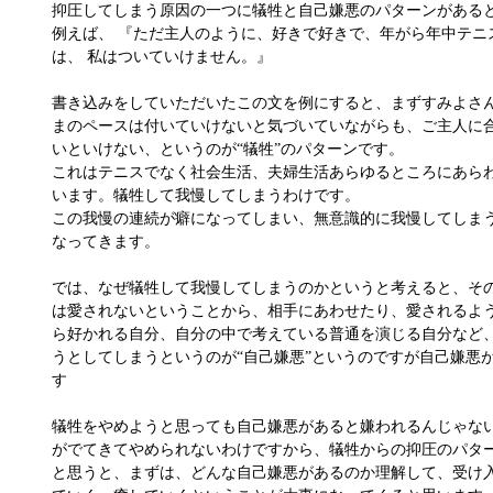
抑圧してしまう原因の一つに犠牲と自己嫌悪のパターンがある
例えば、 『ただ主人のように、好きで好きで、年がら年中テニ
は、 私はついていけません。』
書き込みをしていただいたこの文を例にすると、まずすみよさ
まのペースは付いていけないと気づいていながらも、ご主人に
いといけない、というのが“犠牲”のパターンです。
これはテニスでなく社会生活、夫婦生活あらゆるところにあら
います。犠牲して我慢してしまうわけです。
この我慢の連続が癖になってしまい、無意識的に我慢してしま
なってきます。
では、なぜ犠牲して我慢してしまうのかというと考えると、そ
は愛されないということから、相手にあわせたり、愛されるよ
ら好かれる自分、自分の中で考えている普通を演じる自分など
うとしてしまうというのが“自己嫌悪”というのですが自己嫌悪
す
犠牲をやめようと思っても自己嫌悪があると嫌われるんじゃな
がでてきてやめられないわけですから、犠牲からの抑圧のパタ
と思うと、まずは、どんな自己嫌悪があるのか理解して、受け