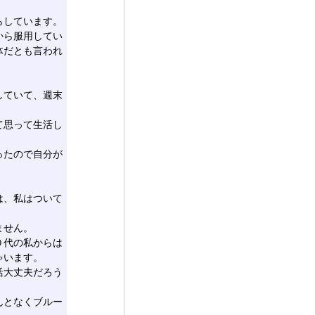
らしています。
から服用してい
体だとも言われ
していて、週末
て思って生活し
ったので自分が
は、私はついて
ません。
０代の私からは
ゃいます。
活大丈夫だろう
んとなくブルー