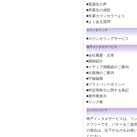
■受講生の声
■卒業生の感想
■先輩カウンセラーより
■よくある質問
カウンセリング
■カウンセリングサービス
神戸メンタルサービス
■会社概要・沿革
■講師紹介
■メディア掲載紙のご案内
■出版物のご案内
■守秘義務
■プライバシーポリシー
■特定商取引に関する表記
■著作権表示
■リンク集
リンクについて
神戸メンタルサービスは、リ
クフリーです。バナーをご使
の場合は、以下のものをお使
ください。