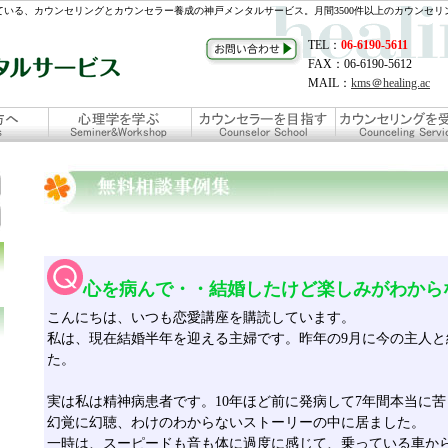
いる、カウンセリングとカウンセラー養成の神戸メンタルサービス。月間3500件以上のカウンセリ
TEL：
06-6190-5611
FAX：06-6190-5612
MAIL：
kms＠healing.ac
心を病んで・・結婚したけど楽しみがわから
こんにちは、いつも恋愛講座を購読しています。
私は、現在結婚半年を迎える主婦です。昨年の9月に今の主人と
た。
実は私は精神病患者です。10年ほど前に発病して7年間本当に
幻覚に幻聴、わけのわからないストーリーの中に居ました。
一時は、スーピードも音も体に過度に感じて、乗っている車か