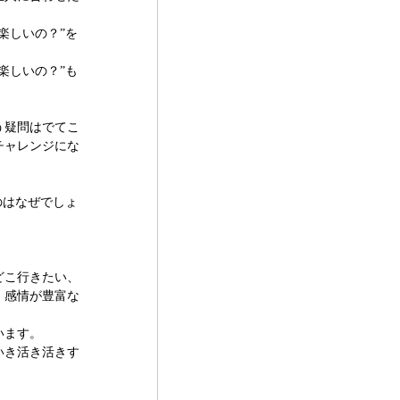
楽しいの？”を
楽しいの？”も
う疑問はでてこ
チャレンジにな
のはなぜでしょ
どこ行きたい、
。感情が豊富な
います。
いき活き活きす