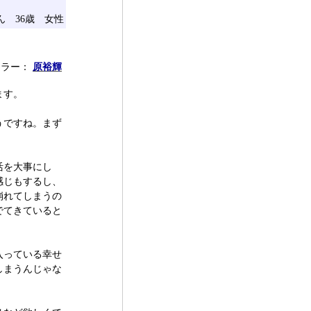
ん 36歳 女性
セラー：
原裕輝
ます。
うですね。まず
活を大事にし
感じもするし、
崩れてしまうの
でてきていると
入っている幸せ
しまうんじゃな