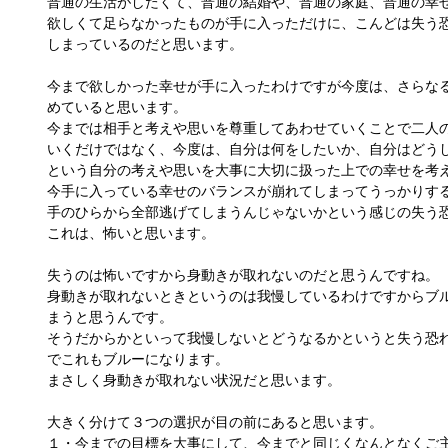
普通の生活がしたくて、普通の結婚や、普通の家庭、普通の幸
欲しくて足らなかったものが手に入っただけに、こんどは失う
しまっているのだと思います。
今まで欲しかった幸せが手に入ったわけですが今度は、さらな
めていると思います。
今までは相手と考えや思いを尊重してあわせていくことで二人
いくだけではなく、今度は、自分は何をしたいか、自分はどう
という自分の考えや思いを大事に大切に扱った上での幸せを考
今手に入っている幸せのバランスが崩れてしまってうっかりす
手のひらから全部逃げてしまうんじゃないかという感じの失う
これは、怖いと思います。
失うのは怖いですから身動きが取れないのだと思うんですね。
身動きが取れないときというのは我慢しているわけですからブ
まうと思うんです。
そうだからかといって我慢しないとどうなるかというと失う恐
でこれもブルーになります。
まさしく身動きが取れない状況だと思います。
大きく分けて３つの選択が目の前にあると思います。
１・今までの目標を大事にして、今までと同じくなんとなくご