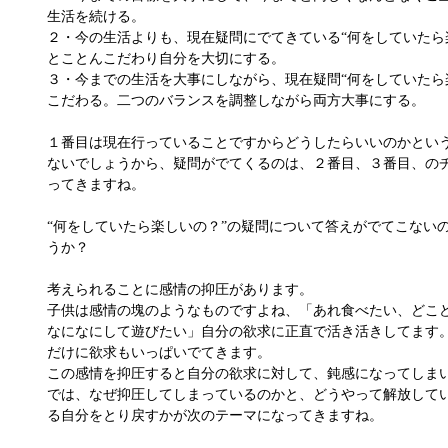
生活を続ける。
２・今の生活よりも、現在疑問にでてきている“何をしていたら
とことんこだわり自分を大切にする。
３・今までの生活を大事にしながら、現在疑問“何をしていたら
こだわる。二つのバランスを調整しながら両方大事にする。
１番目は現在行っていることですからどうしたらいいのかとい
ないでしょうから、疑問がでてくるのは、２番目、３番目、の
ってきますね。
“何をしていたら楽しいの？”の疑問について答えがでてこない
うか？
考えられることに感情の抑圧があります。
子供は感情の塊のようなものですよね、「あれ食べたい、どこ
なになにして遊びたい」自分の欲求に正直で活き活きしてます
だけに欲求もいっぱいでてきます。
この感情を抑圧すると自分の欲求に対して、鈍感になってしま
では、なぜ抑圧してしまっているのかと、どうやって解放して
る自分をとり戻すかが次のテーマになってきますね。