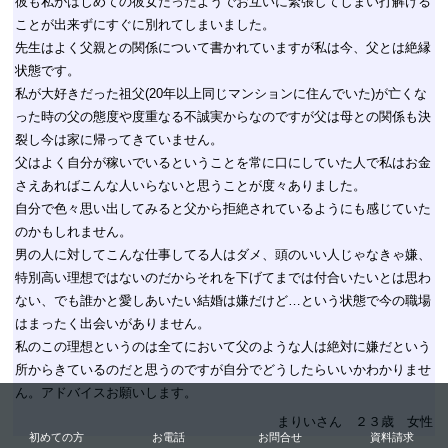
彼も私がはじめての彼女だったようでお互いに緊張してしまい打解ける
ことが出来ずにすぐに別れてしまいました。
先生はよく父親との関係について書かれていますが私は今、父とは絶縁
状態です。
私が大好きだった祖父(20年以上同じマンションに住んでいた)が亡くな
った時の父の態度や度重なる不誠実からなのですが父は母との関係も決
裂し今は家に帰ってきていません。
父はよく自分が稼いでいるということを常に口にしていた人で私はお金
さえあればこんな人いらないと思うことが度々ありました。
自分で色々思い出してみると父から拒絶されているようにも感じていた
のかもしれません。
男の人に対してこんな仕事してる人はダメ、頭のいい人じゃなきゃ嫌、
特別高い理想ではないのだからそれを下げてまでは付合いたいとは思わ
ない、でも誰かと愛しあいたい結婚は嫌だけど…という状態で今の職場
はまったく出会いがありません。
私のこの理想というのは全てにおいて父のような人は絶対に嫌だという
所からきているのだと思うのですが自分でどうしたらいいかわかりませ
ん。アドバイスお願いします。
まりいさん ２３歳 女性
初めての方
お電話
お問合せ
資料請求