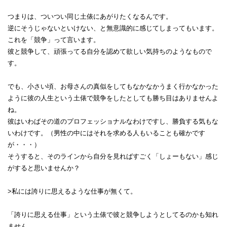
つまりは、ついつい同じ土俵にあがりたくなるんです。
逆にそうじゃないといけない、と無意識的に感じてしまってもいます。
これを「競争」って言います。
彼と競争して、頑張ってる自分を認めて欲しい気持ちのようなもので
す。
でも、小さい頃、お母さんの真似をしてもなかなかうまく行かなかった
ように彼の人生という土俵で競争をしたとしても勝ち目はありませんよ
ね。
彼はいわばその道のプロフェッショナルなわけですし、勝負する気もな
いわけです。（男性の中にはそれを求める人もいることも確かです
が・・・）
そうすると、そのラインから自分を見ればすごく「しょーもない」感じ
がすると思いませんか？
>私には誇りに思えるような仕事が無くて。
「誇りに思える仕事」という土俵で彼と競争しようとしてるのかも知れ
ません。