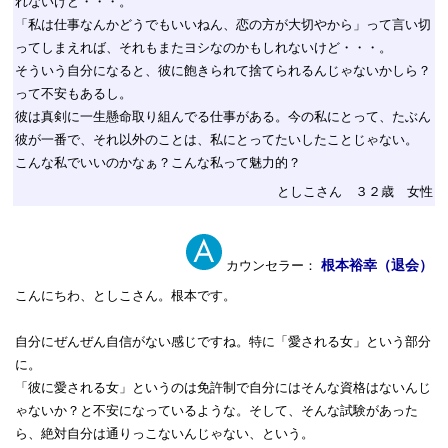
れないけど・・・。
「私は仕事なんかどうでもいいねん、恋の方が大切やから」って言い切
ってしまえれば、それもまたヨシなのかもしれないけど・・・。
そういう自分になると、彼に飽きられて捨てられるんじゃないかしら？
って不安もあるし。
彼は真剣に一生懸命取り組んでる仕事がある。今の私にとって、たぶん
彼が一番で、それ以外のことは、私にとってたいしたことじゃない。
こんな私でいいのかなぁ？こんな私って魅力的？
としこさん ３２歳 女性
根本裕幸（退会）
カウンセラー：
こんにちわ、としこさん。根本です。
自分にぜんぜん自信がない感じですね。特に「愛される女」という部分
に。
「彼に愛される女」というのは免許制で自分にはそんな資格はないんじ
ゃないか？と不安になっているような。そして、そんな試験があった
ら、絶対自分は通りっこないんじゃない、という。