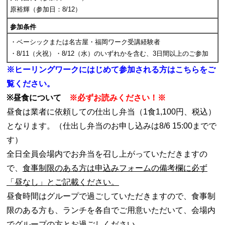
原裕輝（参加日：8/12）
参加条件
・ベーシックまたは名古屋・福岡ワーク受講経験者
・8/11（火祝）・8/12（水）のいずれかを含む、3日間以上のご参加
※ヒーリングワークにはじめて参加される方は
こちら
をご
覧ください。
※昼食について
※必ずお読みください！※
昼食は業者に依頼しての仕出し弁当（1食1,100円、税込）
となります。（仕出し弁当のお申し込みは8/6 15:00までで
す）
全日全員会場内でお弁当を召し上がっていただきますの
で、
食事制限のある方は申込みフォームの備考欄に必ず
「昼なし」とご記載ください。
昼食時間はグループで過ごしていただきますので、食事制
限のある方も、ランチを各自でご用意いただいて、会場内
でグループの方とお過ごしください。