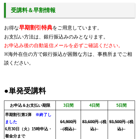
受講料＆早割情報
早期割引特典
お得な
をご用意しています。
お支払い方法は、銀行振込みのみとなります。
お申込み後の自動返信メールを必ずご確認ください。
※海外在住の方で銀行振込が困難な方は、事務所までご相
談ください。
●単発受講料
お申込＆お支払い期限
3日間
4日間
5日間
早期割引第1弾
※終了し
ました
64,900円
83,600円（税
93,500円（税
6月30日（火）15時申込・
（税込）
込）
込）
着金分まで