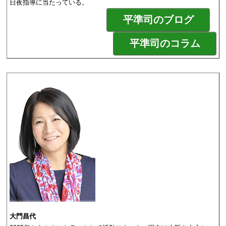
日夜指導に当たっている。
平準司のブログ
平準司のコラム
大門昌代