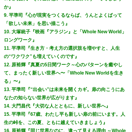
か』
9. 平準司『心が現実をつくるならば、うんとよくばって
「欲しい未来」を思い描こう』
10. 大塚統子『映画『アラジン』と「Whole New World」
ロングワーク』
11. 平準司『生き方・考え方の選択肢を増やすと、人生
の“ワクワク”も増えていくのです』
12. 原裕輝『真夏の5日間ワーク～心のパターンを癒やし
て、まったく新しい世界へ〜「Whole New Worldを生き
る」〜』
13. 平準司『“出会い”は未来を開くカギ。扉の向こうにあ
なたの知らない世界が広がります』
14. 大門昌代『大切な人とともに、新しい世界へ』
15. 平準司『67歳、わたし平も新しい扉の前にいます。人
生の峠を、この夏、ともに越えていきましょう』
16. 原裕輝『同じ世界なのに、違って見える理由 ～Whole