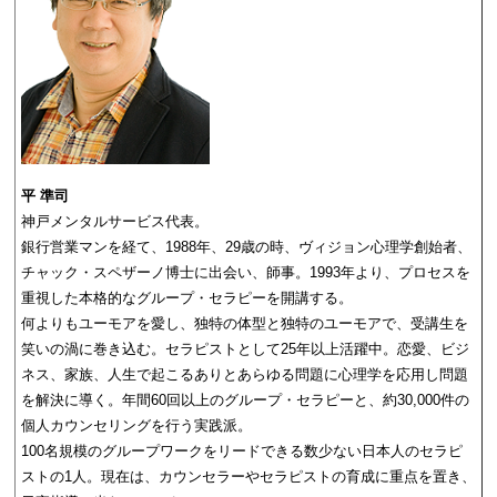
平 準司
神戸メンタルサービス代表。
銀行営業マンを経て、1988年、29歳の時、ヴィジョン心理学創始者、
チャック・スペザーノ博士に出会い、師事。1993年より、プロセスを
重視した本格的なグループ・セラピーを開講する。
何よりもユーモアを愛し、独特の体型と独特のユーモアで、受講生を
笑いの渦に巻き込む。セラピストとして25年以上活躍中。恋愛、ビジ
ネス、家族、人生で起こるありとあらゆる問題に心理学を応用し問題
を解決に導く。年間60回以上のグループ・セラピーと、約30,000件の
個人カウンセリングを行う実践派。
100名規模のグループワークをリードできる数少ない日本人のセラピ
ストの1人。現在は、カウンセラーやセラピストの育成に重点を置き、